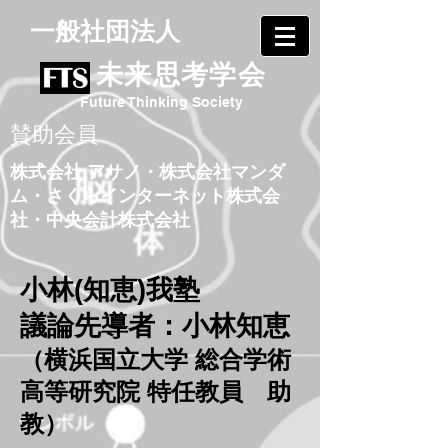
​一般社団法人
未来思考学会
Future Thinking Society
賛助会員
株式会社 アサノ
・
株式会社マンダ
ム
・
さくらインターネット株式会
社
・
中央会計株式会社
小林(知恵)我塾
議論先導者：
小林知恵
（横浜国立大学 総合学術
高等研究院 特任教員 助
教）