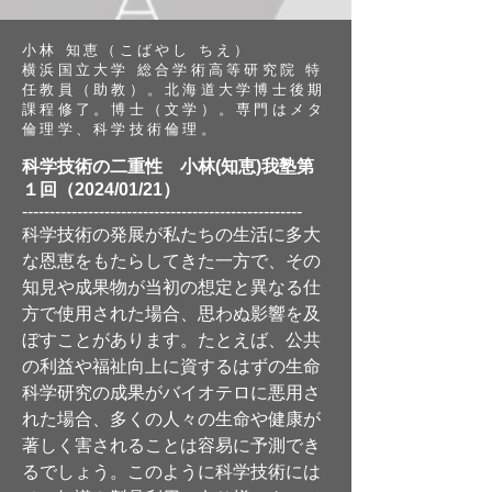
小林 知恵（こばやし ちえ）
横浜国立大学 総合学術高等研究院 特
任教員（助教）。北海道大学博士後期
課程修了。博士（文学）。専門はメタ
倫理学、科学技術倫理。
科学技術の二重性
小林(知恵)我塾第
１回（2024/01/21）
---------------------------------------------------
科学技術の発展が私たちの生活に多大
な恩恵をもたらしてきた一方で、その
知見や成果物
が当初の想定と異なる仕
方で使用された場合、思わぬ影響を及
ぼすことがあります。たとえば、公共
の利益や福祉向上に資するはずの生命
科学研究の成果がバイオテロに悪用さ
れた場合、多くの人々の生命や健康が
著しく害されることは容易に予測でき
るでしょう。このように科学技術には