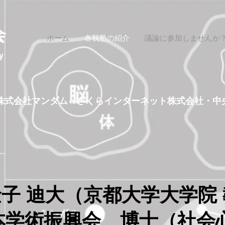
会
ホーム
各我塾の紹介
議論に参加しませんか
y
株式会社マンダム
・
さくらインターネット株式会社
・
中
子 迪大（京都大学大学院 
本学術振興会 博士（社会