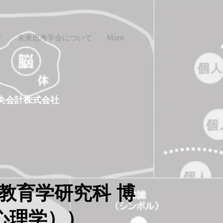
？
未来思考学会について
More
央会計株式会社
教育学研究科 博
心理学））