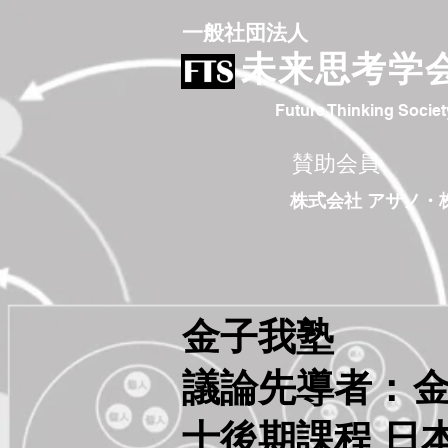
​一般社団法人
未来思考学
Future Thinking Societ
賛助会員
株式会社 アサノ
・
金子我塾
議論先導者：
金
士後期課程 日