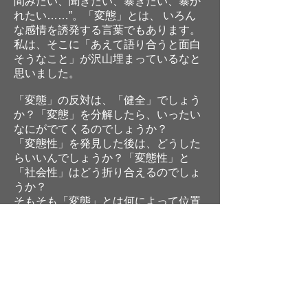
間みたい、聞きたい、暴きたい、暴か
れたい……”。「変態」とは、 いろん
な感情を誘発する言葉でもあります。
私は、そこに「あえて語り合うと面白
そうなこと」が沢山埋まっているなと
思いました。
「変態」の反対は、「健全」でしょう
か？「変態」を分解したら、いったい
なにがでてくるのでしょうか？
「変態性」を発見した後は、どうした
らいいんでしょうか？「変態性」と
「社会性」はどう折り合えるのでしょ
うか？
そもそも「変態」とは何によって位置
付けられるのでしょうか？
……などなど、「変態」という言葉が
誘発する話を、皆さんと語り合えたら
と思います。
※議論中に性的で暴力的な表現が登場