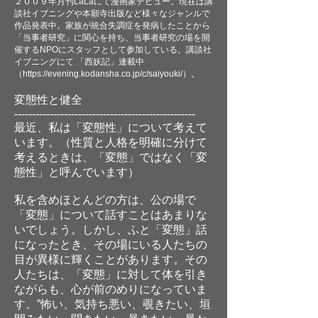
２００９年月刊LaLaにて漫画家デビュー。現在は講
談社イブニングや本願寺出版など様々なジャンルで
作品発表中。家族が統合失調症を発病したことから
「当事者研究」に関心を持ち、当事者研究の場を開
催するNPOにスタッフとして参加している。講談社
イブニングにて 「西妖記」連載中
（
https://evening.kodansha.co.jp/c/saiyouki/
）。
変態性と健全
---------------------------------------------------
最近、私は「変態性」について考えて
います。（性質と人格を明確に分けて
考えるときは、「変態」ではなく「変
態性」と呼んでいます）
私を含めほとんどの方は、公の場で
「変態」について話すことはあまりな
いでしょう。しかし、ふと「変態」話
になったとき、その場にいる人たちの
目が異様に輝くことがあります。その
人たちは、「変態」に対して体を引き
ながらも、心が前のめりになっていま
す。”怖い、気持ち悪い、覗きたい、垣