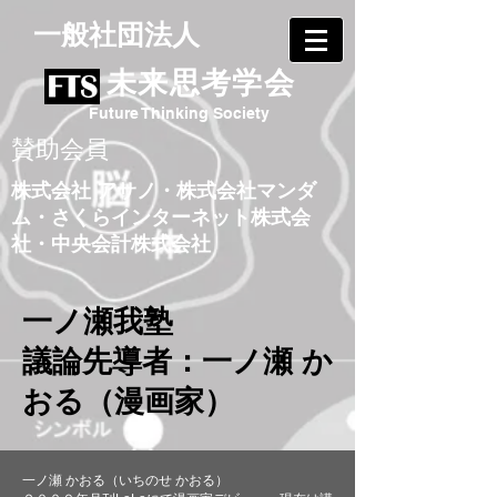
​一般社団法人
未来思考学会
Future Thinking Society
賛助会員
株式会社 アサノ
・
株式会社マンダ
ム
・
さくらインターネット株式会
社
・
中央会計株式会社
​一ノ瀬我塾
議論先導者：一ノ瀬 か
おる（漫画家）
一ノ瀬 かおる（いちのせ かおる）