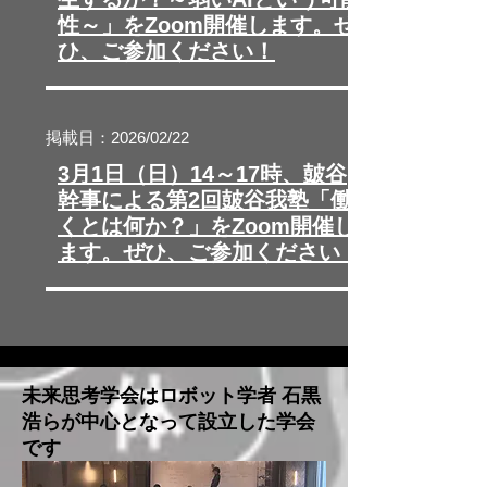
性～」をZoom開催します。ぜ
ひ、ご参加ください！​
掲載日：2026/02/22
3月1日（日）14～17時、皷谷
幹事による第2回皷谷我塾「働
くとは何か？」をZoom開催し
ます。ぜひ、ご参加ください！​
未来思考学会はロボット学者 石黒
浩らが中心となって設立した学会
です