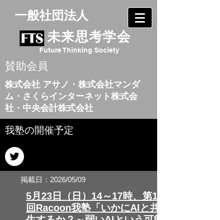
​一般社団法人
未来思考学会
Future Thinking Society
賛助会員
株式会社 アサノ
・
株式会社マンダ
ム
・
さくらインターネット株式会
社
・
中央会計株式会社
​我塾の開催予定
掲載日：2026/05/09
5月23日（日）14～17時、第1
回Racoon我塾「いかにAIと共
生するか？～弱いAIという可能