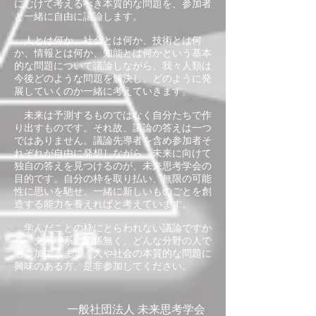
にむけて考えるべき本質的な問題を、参加者
と一緒に自由に議論します。
人とは何か、社会とは何か、技術とは何
か、情報とは何か、知能とは何かという基本
的な問題について議論しながら、我々人類は
今後どのような問題を解決し、どのように発
展していくのか一緒に考えていきます。
未来は予測するものではなく自分たちで作
り出すものです。それ故、議論の答えは一つ
ではありません。議論先導者を含め参加者そ
れぞれが自由に発想しながら、未来に向けて
独自の答えを見つけるのが、未来思考学会の
目的です。自分の枠を取り払い、無限の可能
性に思いを馳せ、一緒に新しいものごとを創
造する能力を養えればと考えています。
学んだことの枠にとらわれない議論ですか
ら、文系理系に関係無く、どんな分野の人で
も参加できます。人や社会の本質的な問題に
興味のある方、是非参加してください。
一般社団法人 未来思考学会