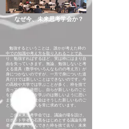
なぜ今、未来思考学会か？
勉強するということは、誰かが考えた枠の
中での知識や考え方を取り入れることであ
り、勉強すればするほど、実は枠にはまり自
由を失っていきます。無論、勉強しないと考
える道具（数学やいろんなものの考え方）が
身につかないのですが、一方で身についた道
具だけでは新しいことはできないのです。今
の高校や大学では学ぶことが多く、枠を捨て
去って自由に発想し、自らが新しいものごと
を創造することを学ぶのは難しいように思い
ます。しかし、社会はそうした新しいものご
とを創造できる人を常に求めています。
この未来思考学会では、議論の場を設け、
ロボット学者の石黒をはじめとする議論先導
者が、今まで学んできた枠を捨て去り、未来